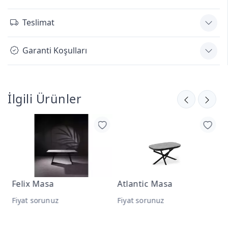
Teslimat
Garanti Koşulları
İlgili Ürünler
Felix Masa
Atlantic Masa
Fiyat sorunuz
Fiyat sorunuz
F