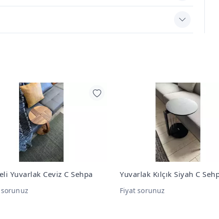
rlak Kılçık Siyah C Sehpa
Masif Aynalı Ceviz C Sehpa
t sorunuz
Fiyat sorunuz