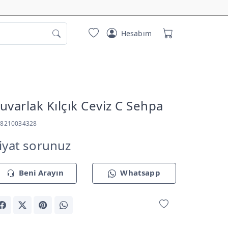
Hesabım
uvarlak Kılçık Ceviz C Sehpa
18210034328
iyat sorunuz
Beni Arayın
Whatsapp