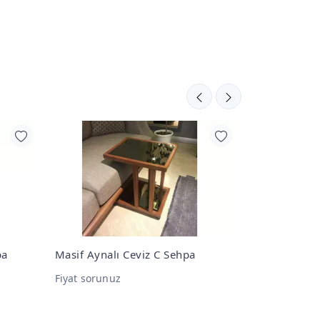
Masif Kılçıklı Dergilikli C Sehpa
Camlı Masif 
Fiyat sorunuz
Fiyat sorunu