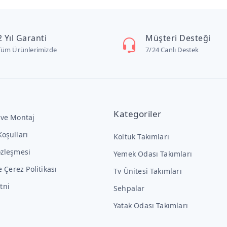
2 Yıl Garanti
Müşteri Desteği
Tüm Ürünlerimizde
7/24 Canlı Destek
Kategoriler
 ve Montaj
Koşulları
Koltuk Takımları
özleşmesi
Yemek Odası Takımları
ve Çerez Politikası
Tv Ünitesi Takımları
tni
Sehpalar
Yatak Odası Takımları