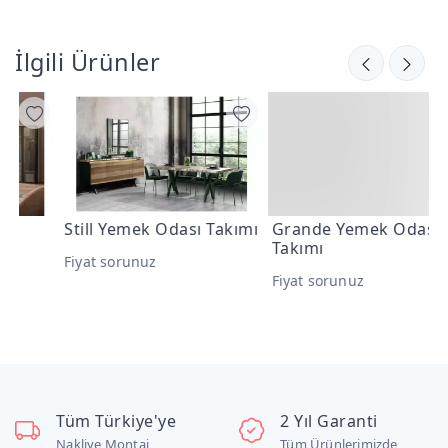
İlgili Ürünler
Still Yemek Odası Takımı
Grande Yemek Odası
S
Takımı
T
Fiyat sorunuz
Fiyat sorunuz
F
Tüm Türkiye'ye
2 Yıl Garanti
Nakliye Montaj
Tüm Ürünlerimizde